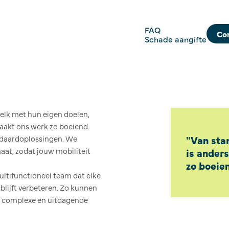
FAQ
Co
Schade aangifte
, elk met hun eigen doelen,
aakt ons werk zo boeiend.
andaardoplossingen. We
"Van star
at, zodat jouw mobiliteit
is anders
zo boeien
ultifunctioneel team dat elke
 blijft verbeteren. Zo kunnen
t complexe en uitdagende