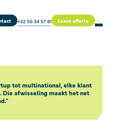
ntact
Lease offerte
NL
+32 56 34 57 81
tup tot multinational, elke klant
. Die afwisseling maakt het net
d."