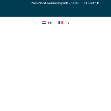
President Kennedypark 23a B-8500 Kortrijk
NL
FR