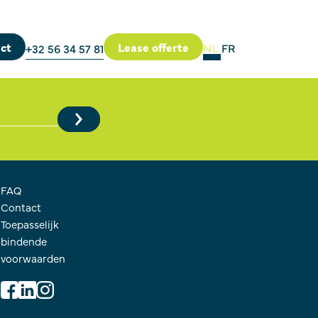
ct
Lease offerte
NL
FR
+32 56 34 57 81
FAQ
Contact
Toepasselijk
bindende
voorwaarden