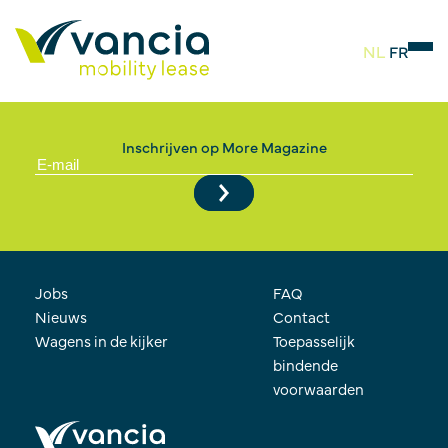
NL
FR
Index
Inschrijven op More Magazine
Jobs
FAQ
Nieuws
Contact
Wagens in de kijker
Toepasselijk
bindende
voorwaarden