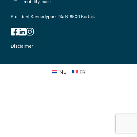
President Kennedypark 23a B-8500 Kortrijk
Disclaimer
Footer is here
NL
FR